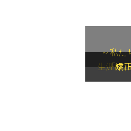
～私た
生涯に
「矯