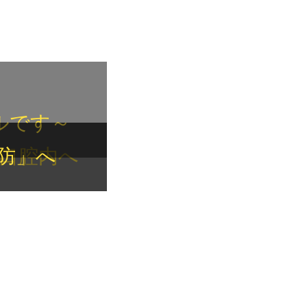
ルです～
口腔内へ
防」へ