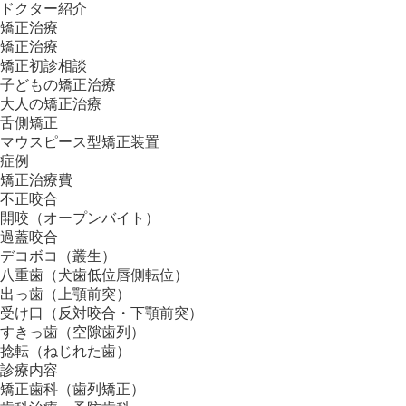
ドクター紹介
矯正治療
矯正治療
矯正初診相談
子どもの矯正治療
大人の矯正治療
舌側矯正
マウスピース型矯正装置
症例
矯正治療費
不正咬合
開咬（オープンバイト）
過蓋咬合
デコボコ（叢生）
八重歯（犬歯低位唇側転位）
出っ歯（上顎前突）
受け口（反対咬合・下顎前突）
すきっ歯（空隙歯列）
捻転（ねじれた歯）
診療内容
矯正歯科（歯列矯正）