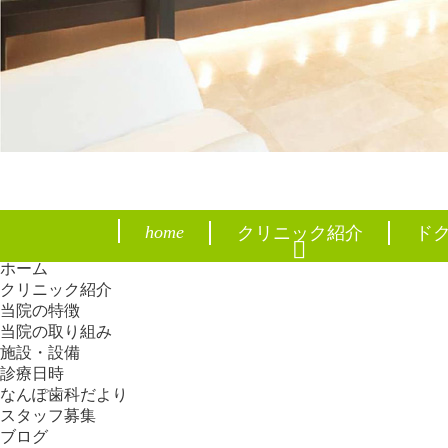
新百合ヶ丘駅徒歩4分の矯正歯科
なんぽ矯正
home
クリニック紹介
ド
phone_in_talk
TEL
ホーム
クリニック紹介
当院の特徴
当院の取り組み
施設・設備
診療日時
なんぽ歯科だより
スタッフ募集
ブログ