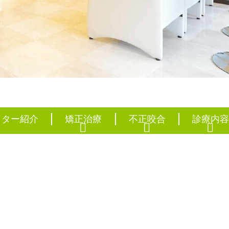
歯科 川崎・新百合ヶ丘
クター紹介
矯正治療
不正咬合
診療内