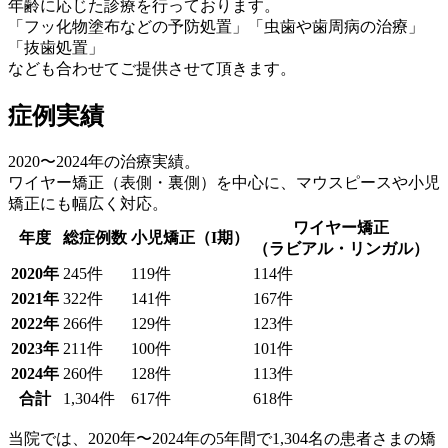
年齢に応じた診療を行っております。
「フッ化物塗布などの予防処置」「虫歯や歯周病の治療」
「抜歯処置」
なども合わせてご提供させて頂きます。
症例実績
2020〜2024年の治療実績。
ワイヤー矯正（表側・裏側）を中心に、マウスピースや小児
矯正にも幅広く対応。
ワイヤー矯正
年度
総症例数
小児矯正（I期）
（ラビアル・リンガル）
2020年
245件
119件
114件
2021年
322件
141件
167件
2022年
266件
129件
123件
2023年
211件
100件
101件
2024年
260件
128件
113件
合計
1,304件
617件
618件
当院では、2020年〜2024年の5年間で
1,304名の患者さまの矯