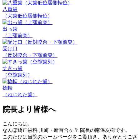
八重歯
（犬歯低位唇側転位）
出っ歯
（上顎前突）
受け口
（反対咬合・下顎前突）
すきっ歯
（空隙歯列）
捻転
（ねじれた歯）
院長より皆様へ
こんにちは。
なんぽ矯正歯科 川崎・新百合ヶ丘 院長の南保友樹です。
このたびは当院のホームページをご覧頂き、ありがとうござ