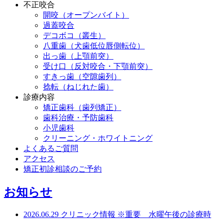
不正咬合
開咬（オープンバイト）
過蓋咬合
デコボコ（叢生）
八重歯（犬歯低位唇側転位）
出っ歯（上顎前突）
受け口（反対咬合・下顎前突）
すきっ歯（空隙歯列）
捻転（ねじれた歯）
診療内容
矯正歯科（歯列矯正）
歯科治療・予防歯科
小児歯科
クリーニング・ホワイトニング
よくあるご質問
アクセス
矯正初診相談のご予約
お知らせ
2026.06.29
クリニック情報
※重要 水曜午後の診療時