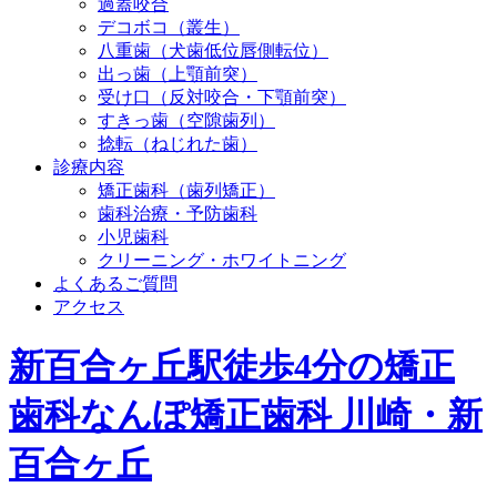
過蓋咬合
デコボコ（叢生）
八重歯（犬歯低位唇側転位）
出っ歯（上顎前突）
受け口（反対咬合・下顎前突）
すきっ歯（空隙歯列）
捻転（ねじれた歯）
診療内容
矯正歯科（歯列矯正）
歯科治療・予防歯科
小児歯科
クリーニング・ホワイトニング
よくあるご質問
アクセス
新百合ヶ丘駅徒歩4分の矯正
歯科
なんぽ矯正歯科 川崎・新
百合ヶ丘