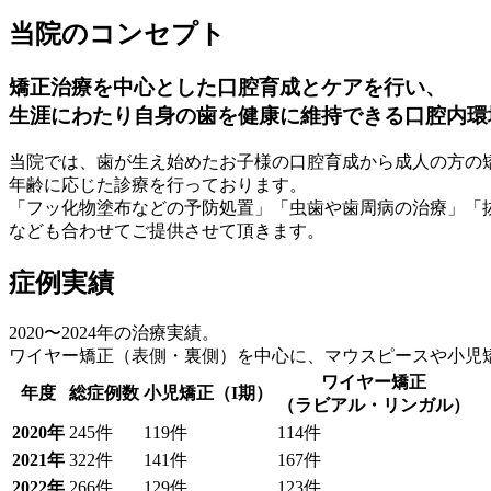
当院のコンセプト
矯正治療を中心とした口腔育成とケアを行い、
生涯にわたり自身の歯を健康に維持できる口腔内環
当院では、歯が生え始めたお子様の口腔育成から成人の方の
年齢に応じた診療を行っております。
「フッ化物塗布などの予防処置」「虫歯や歯周病の治療」「
なども合わせてご提供させて頂きます。
症例実績
2020〜2024年の治療実績。
ワイヤー矯正（表側・裏側）を中心に、マウスピースや小児
ワイヤー矯正
年度
総症例数
小児矯正（I期）
（ラビアル・リンガル）
2020年
245件
119件
114件
2021年
322件
141件
167件
2022年
266件
129件
123件