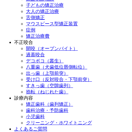
子どもの矯正治療
大人の矯正治療
舌側矯正
マウスピース型矯正装置
症例
矯正治療費
不正咬合
開咬（オープンバイト）
過蓋咬合
デコボコ（叢生）
八重歯（犬歯低位唇側転位）
出っ歯（上顎前突）
受け口（反対咬合・下顎前突）
すきっ歯（空隙歯列）
捻転（ねじれた歯）
診療内容
矯正歯科（歯列矯正）
歯科治療・予防歯科
小児歯科
クリーニング・ホワイトニング
よくあるご質問