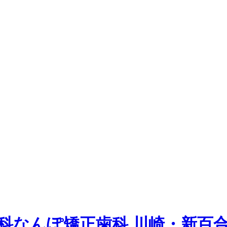
科
なんぽ矯正歯科 川崎・新百