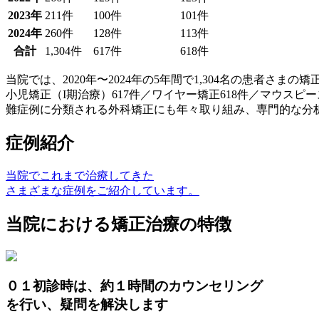
2023年
211件
100件
101件
2024年
260件
128件
113件
合計
1,304件
617件
618件
当院では、2020年〜2024年の5年間で
1,304名の患者さまの
小児矯正（I期治療）617件／ワイヤー矯正618件／マウス
難症例に分類される外科矯正にも年々取り組み、専門的な分
症例紹介
当院でこれまで治療してきた
さまざまな症例をご紹介しています。
当院における矯正治療の特徴
０１
初診時は、約１時間のカウンセリング
を行い、疑問を解決します