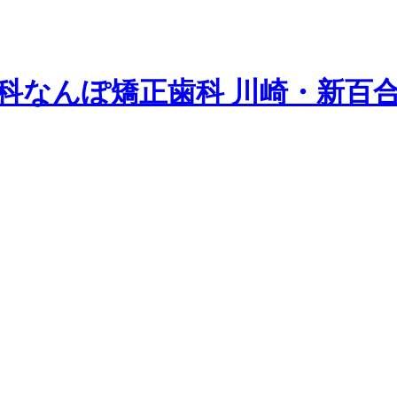
科
なんぽ矯正歯科 川崎・新百