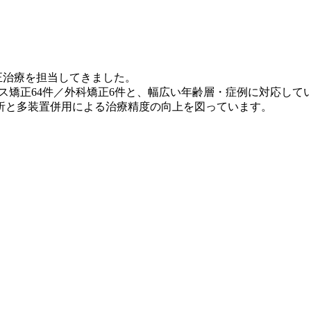
矯正治療を担当
してきました。
ピース矯正64件／外科矯正6件と、幅広い年齢層・症例に対応して
析と多装置併用による治療精度の向上を図っています。