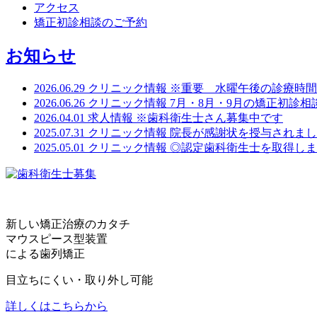
アクセス
矯正初診相談のご予約
お知らせ
2026.06.29
クリニック情報
※重要 水曜午後の診療時間
2026.06.26
クリニック情報
7月・8月・9月の矯正初診相
2026.04.01
求人情報
※歯科衛生士さん募集中です
2025.07.31
クリニック情報
院長が感謝状を授与されまし
2025.05.01
クリニック情報
◎認定歯科衛生士を取得しま
新しい矯正治療のカタチ
マウスピース型装置
による歯列矯正
目立ちにくい・取り外し可能
詳しくはこちらから