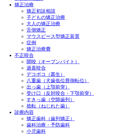
矯正治療
矯正初診相談
子どもの矯正治療
大人の矯正治療
舌側矯正
マウスピース型矯正装置
症例
矯正治療費
不正咬合
開咬（オープンバイト）
過蓋咬合
デコボコ（叢生）
八重歯（犬歯低位唇側転位）
出っ歯（上顎前突）
受け口（反対咬合・下顎前突）
すきっ歯（空隙歯列）
捻転（ねじれた歯）
診療内容
矯正歯科（歯列矯正）
歯科治療・予防歯科
小児歯科