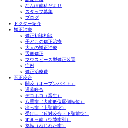
なんぽ歯科だより
スタッフ募集
ブログ
ドクター紹介
矯正治療
矯正初診相談
子どもの矯正治療
大人の矯正治療
舌側矯正
マウスピース型矯正装置
症例
矯正治療費
不正咬合
開咬（オープンバイト）
過蓋咬合
デコボコ（叢生）
八重歯（犬歯低位唇側転位）
出っ歯（上顎前突）
受け口（反対咬合・下顎前突）
すきっ歯（空隙歯列）
捻転（ねじれた歯）