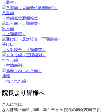
（叢生）
八重歯
（犬歯低位唇側転位）
出っ歯
（上顎前突）
受け口
（反対咬合・下顎前突）
すきっ歯
（空隙歯列）
捻転
（ねじれた歯）
院長より皆様へ
こんにちは。
なんぽ矯正歯科 川崎・新百合ヶ丘 院長の南保友樹です。