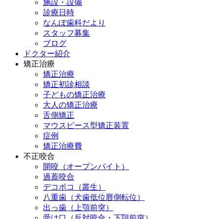
施設・設備
診療日時
なんぽ歯科だより
スタッフ募集
ブログ
ドクター紹介
矯正治療
矯正治療
矯正初診相談
子どもの矯正治療
大人の矯正治療
舌側矯正
マウスピース型矯正装置
症例
矯正治療費
不正咬合
開咬（オープンバイト）
過蓋咬合
デコボコ（叢生）
八重歯（犬歯低位唇側転位）
出っ歯（上顎前突）
受け口（反対咬合・下顎前突）