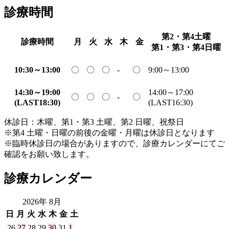
診療時間
第2・第4土曜
診療時間
月
火
水
木
金
第1・第3・第4日曜
10:30～13:00
〇
〇
〇
-
〇
9:00～13:00
14:30～19:00
14:00～17:00
〇
〇
〇
-
〇
(LAST18:30)
(LAST16:30)
休診日：木曜、第1・第3 土曜、第2 日曜、祝祭日
※第4 土曜・日曜の前後の金曜・月曜は休診日となります
※臨時休診日の場合がありますので、診療カレンダーにてご
確認をお願い致します。
診療カレンダー
2026年 8月
日
月
火
水
木
金
土
26
27
28
29
30
31
1