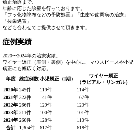
矯正治療まで、
年齢に応じた診療を行っております。
「フッ化物塗布などの予防処置」「虫歯や歯周病の治療」
「抜歯処置」
なども合わせてご提供させて頂きます。
症例実績
2020〜2024年の治療実績。
ワイヤー矯正（表側・裏側）を中心に、マウスピースや小児
矯正にも幅広く対応。
ワイヤー矯正
年度
総症例数
小児矯正（I期）
（ラビアル・リンガル）
2020年
245件
119件
114件
2021年
322件
141件
167件
2022年
266件
129件
123件
2023年
211件
100件
101件
2024年
260件
128件
113件
合計
1,304件
617件
618件