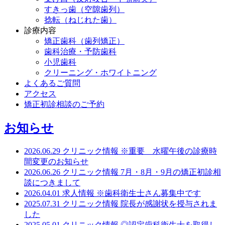
すきっ歯（空隙歯列）
捻転（ねじれた歯）
診療内容
矯正歯科（歯列矯正）
歯科治療・予防歯科
小児歯科
クリーニング・ホワイトニング
よくあるご質問
アクセス
矯正初診相談のご予約
お知らせ
2026.06.29
クリニック情報
※重要 水曜午後の診療時
間変更のお知らせ
2026.06.26
クリニック情報
7月・8月・9月の矯正初診相
談につきまして
2026.04.01
求人情報
※歯科衛生士さん募集中です
2025.07.31
クリニック情報
院長が感謝状を授与されま
した
2025.05.01
クリニック情報
◎認定歯科衛生士を取得し