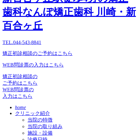
歯科
なんぽ矯正歯科 川崎・新
百合ヶ丘
TEL.044-543-8841
矯正初診相談のご予約はこちら
WEB問診票の入力はこちら
矯正初診相談の
ご予約はこちら
WEB問診票の
入力はこちら
home
クリニック紹介
当院の特徴
当院の取り組み
施設・設備
診療日時