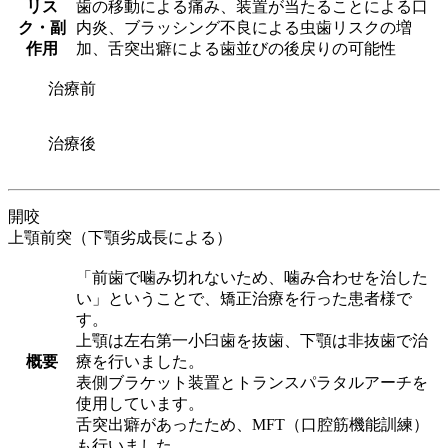
リス
歯の移動による痛み、装置が当たることによる口
ク・副
内炎、ブラッシング不良による虫歯リスクの増
作用
加、舌突出癖による歯並びの後戻りの可能性
治療前
治療後
開咬
上顎前突（下顎劣成長による）
「前歯で噛み切れないため、噛み合わせを治した
い」ということで、矯正治療を行った患者様で
す。
上顎は左右第一小臼歯を抜歯、下顎は非抜歯で治
概要
療を行いました。
表側ブラケット装置とトランスパラタルアーチを
使用しています。
舌突出癖があったため、MFT（口腔筋機能訓練）
も行いました。