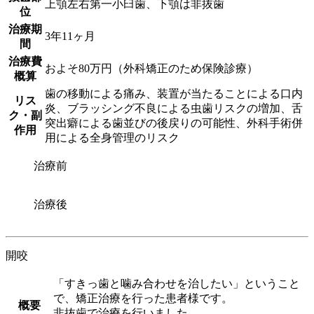
上顎左右第一小臼歯、下顎は非抜歯
位
治療期
3年11ヶ月
間
治療費
およそ80万円（外科矯正のため保険診療）
概算
歯の移動による痛み、装置が当たることによる口内
リス
炎、ブラッシング不良による虫歯リスクの増加、舌
ク・副
突出癖による歯並びの後戻りの可能性、外科手術併
作用
用による全身管理のリスク
治療前
治療後
開咬
「すきっ歯と噛み合わせを治したい」ということ
で、矯正治療を行った患者様です。
概要
非抜歯で治療を行いました。