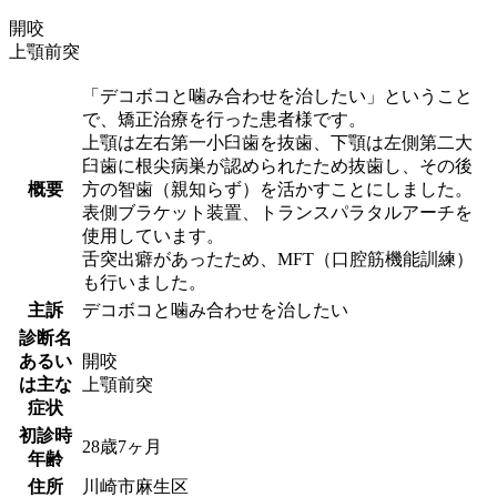
開咬
上顎前突
「デコボコと噛み合わせを治したい」ということ
で、矯正治療を行った患者様です。
上顎は左右第一小臼歯を抜歯、下顎は左側第二大
臼歯に根尖病巣が認められたため抜歯し、その後
概要
方の智歯（親知らず）を活かすことにしました。
表側ブラケット装置、トランスパラタルアーチを
使用しています。
舌突出癖があったため、MFT（口腔筋機能訓練）
も行いました。
主訴
デコボコと噛み合わせを治したい
診断名
あるい
開咬
は主な
上顎前突
症状
初診時
28歳7ヶ月
年齢
住所
川崎市麻生区