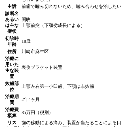
主訴
前歯で噛み切れないため、噛み合わせを治したい
診断名
あるい
開咬
は主な
上顎前突（下顎劣成長による）
症状
初診時
18歳
年齢
住所
川崎市麻生区
治療に
用いた
表側ブラケット装置
主な装
置
抜歯部
上顎左右第一小臼歯、下顎は非抜歯
位
治療期
2年4ヶ月
間
治療費
85万円（税別）
概算
リス
歯の移動による痛み、装置が当たることによる口