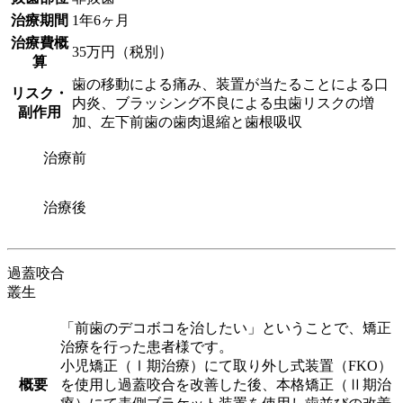
治療期間
1年6ヶ月
治療費概
35万円（税別）
算
歯の移動による痛み、装置が当たることによる口
リスク・
内炎、ブラッシング不良による虫歯リスクの増
副作用
加、左下前歯の歯肉退縮と歯根吸収
治療前
治療後
過蓋咬合
叢生
「前歯のデコボコを治したい」ということで、矯正
治療を行った患者様です。
小児矯正（Ⅰ期治療）にて取り外し式装置（FKO）
概要
を使用し過蓋咬合を改善した後、本格矯正（Ⅱ期治