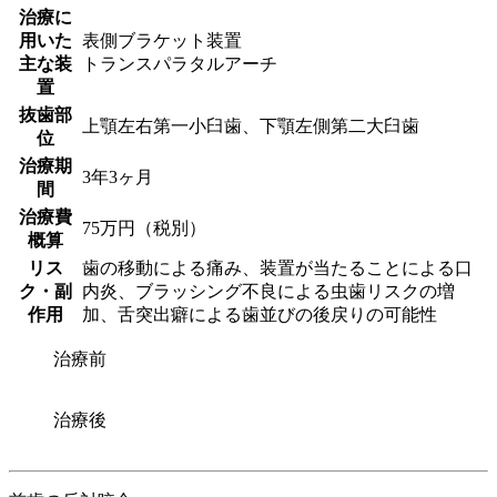
治療に
用いた
表側ブラケット装置
主な装
トランスパラタルアーチ
置
抜歯部
上顎左右第一小臼歯、下顎左側第二大臼歯
位
治療期
3年3ヶ月
間
治療費
75万円（税別）
概算
リス
歯の移動による痛み、装置が当たることによる口
ク・副
内炎、ブラッシング不良による虫歯リスクの増
作用
加、舌突出癖による歯並びの後戻りの可能性
治療前
治療後