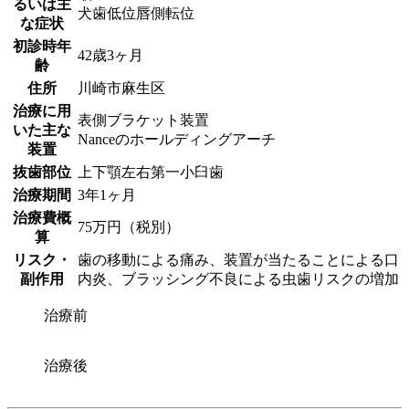
るいは主
犬歯低位唇側転位
な症状
初診時年
42歳3ヶ月
齢
住所
川崎市麻生区
治療に用
表側ブラケット装置
いた主な
Nanceのホールディングアーチ
装置
抜歯部位
上下顎左右第一小臼歯
治療期間
3年1ヶ月
治療費概
75万円（税別）
算
リスク・
歯の移動による痛み、装置が当たることによる口
副作用
内炎、ブラッシング不良による虫歯リスクの増加
治療前
治療後