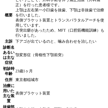
正）を行った患者様です。
上顎は左右第一小臼歯を抜歯、下顎は非抜歯で治療
概要
を行いました。
表側ブラケット装置とトランスパラタルアーチを使
用しています。
舌突出癖があったため、MFT（口腔筋機能訓練）も
行いました。
主訴
下アゴが出ているのと、噛み合わせを治したい
診断名
あるい
顎変形症（骨格性下顎前突）
は主な
症状
初診時
23歳1ヶ月
年齢
住所
東京都稲城市
治療に
用いた
表側ブラケット装置
主な装
置
抜歯部