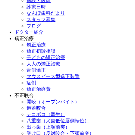
施設・設備
診療日時
なんぽ歯科だより
スタッフ募集
ブログ
ドクター紹介
矯正治療
矯正治療
矯正初診相談
子どもの矯正治療
大人の矯正治療
舌側矯正
マウスピース型矯正装置
症例
矯正治療費
不正咬合
開咬（オープンバイト）
過蓋咬合
デコボコ（叢生）
八重歯（犬歯低位唇側転位）
出っ歯（上顎前突）
受け口（反対咬合・下顎前突）