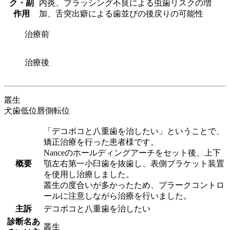
ク・副
内炎、ブラッシング不良による虫歯リスクの増
作用
加、舌突出癖による歯並びの後戻りの可能性
治療前
治療後
叢生
犬歯低位唇側転位
「デコボコと八重歯を治したい」ということで、
矯正治療を行った患者様です。
Nanceのホールディングアーチをセット後、上下
概要
顎左右第一小臼歯を抜歯し、表側ブラケット装置
を使用し治療しました。
叢生の度合いが多かったため、プラークコントロ
ールに注意しながら治療を行いました。
主訴
デコボコと八重歯を治したい
診断名あ
叢生