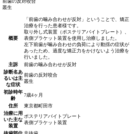
前歯の反対咬合
叢生
「前歯の噛み合わせが反対」ということで、矯正
治療を行った患者様です。
取り外し式装置（ポステリアバイトプレート）、
概要
表側ブラケット装置を使用し治療しました。
左下前歯が噛み合わせの負荷により動揺の症状が
あったため、過度な矯正力をかけないよう治療を
行いました。
主訴
前歯の噛み合わせが反対
診断名あ
前歯の反対咬合
るいは主
叢生
な症状
初診時年
7歳4ヶ月
齢
住所
東京都町田市
治療に用
ポステリアバイトプレート
いた主な
表側ブラケット装置
装置
抜歯部位
非抜歯