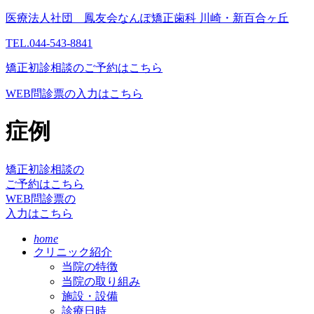
医療法人社団 鳳友会
なんぽ矯正歯科 川崎・新百合ヶ丘
TEL.044-543-8841
矯正初診相談のご予約はこちら
WEB問診票の入力はこちら
症例
矯正初診相談の
ご予約はこちら
WEB問診票の
入力はこちら
home
クリニック紹介
当院の特徴
当院の取り組み
施設・設備
診療日時