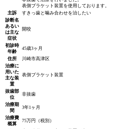
表側ブラケット装置を使用しております。
主訴
すきっ歯と噛み合わせを治したい
診断名
あるい
開咬
は主な
症状
初診時
45歳3ヶ月
年齢
住所
川崎市高津区
治療に
用いた
表側ブラケット装置
主な装
置
抜歯部
非抜歯
位
治療期
3年1ヶ月
間
治療費
75万円（税別）
概算