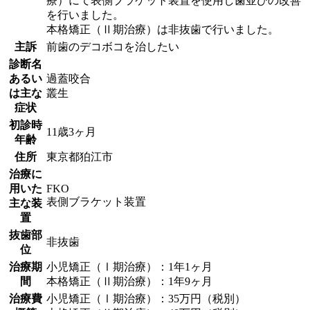
療）にて表側ブラケット装置を使用し歯並びの改善
を行いました。
本格矯正（Ⅱ期治療）は非抜歯で行いました。
主訴
前歯のデコボコを治したい
診断名
あるい
過蓋咬合
は主な
叢生
症状
初診時
11歳3ヶ月
年齢
住所
東京都狛江市
治療に
用いた
FKO
表側ブラケット装置
主な装
置
抜歯部
非抜歯
位
治療期
小児矯正（Ⅰ期治療）：1年1ヶ月
間
本格矯正（Ⅱ期治療）：1年9ヶ月
治療費
小児矯正（Ⅰ期治療）：35万円（税別）