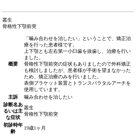
叢生
骨格性下顎前突
「噛み合わせを治したい」ということで、矯正治
療を行った患者様です。
上下顎とも左右第一小臼歯を抜歯し、治療を行い
ました。
概要
骨格性下顎前突の症状もありましたので外科矯正
も検討しましたが、患者様が手術を望まなかった
ため、矯正治療のみを行いました。
表側ブラケット装置とトランスパラタルアーチを
使用しています。
主訴
噛み合わせを治したい
診断名あ
叢生
るいは主
骨格性下顎前突
な症状
初診時年
19歳1ヶ月
齢