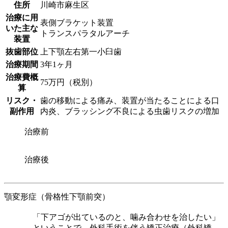
住所
川崎市麻生区
治療に用
表側ブラケット装置
いた主な
トランスパラタルアーチ
装置
抜歯部位
上下顎左右第一小臼歯
治療期間
3年1ヶ月
治療費概
75万円（税別）
算
リスク・
歯の移動による痛み、装置が当たることによる口
副作用
内炎、ブラッシング不良による虫歯リスクの増加
治療前
治療後
顎変形症（骨格性下顎前突）
「下アゴが出ているのと、噛み合わせを治したい」
ということで、外科手術を伴う矯正治療（外科矯