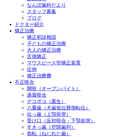
なんぽ歯科だより
スタッフ募集
ブログ
ドクター紹介
矯正治療
矯正初診相談
子どもの矯正治療
大人の矯正治療
舌側矯正
マウスピース型矯正装置
症例
矯正治療費
不正咬合
開咬（オープンバイト）
過蓋咬合
デコボコ（叢生）
八重歯（犬歯低位唇側転位）
出っ歯（上顎前突）
受け口（反対咬合・下顎前突）
すきっ歯（空隙歯列）
捻転（ねじれた歯）