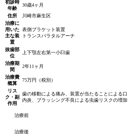
初診時
30歳4ヶ月
年齢
住所
川崎市麻生区
治療に
用いた
表側ブラケット装置
主な装
トランスパラタルアーチ
置
抜歯部
上下顎左右第一小臼歯
位
治療期
2年11ヶ月
間
治療費
75万円（税別）
概算
リス
歯の移動による痛み、装置が当たることによる口
ク・副
内炎、ブラッシング不良による虫歯リスクの増加
作用
治療前
治療後