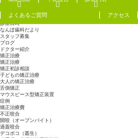
当院の特徴
当院の取り組み
よくあるご質問
アクセス
施設・設備
診療日時
なんぽ歯科だより
スタッフ募集
ブログ
ドクター紹介
矯正治療
矯正治療
矯正初診相談
子どもの矯正治療
大人の矯正治療
舌側矯正
マウスピース型矯正装置
症例
矯正治療費
不正咬合
開咬（オープンバイト）
過蓋咬合
デコボコ（叢生）