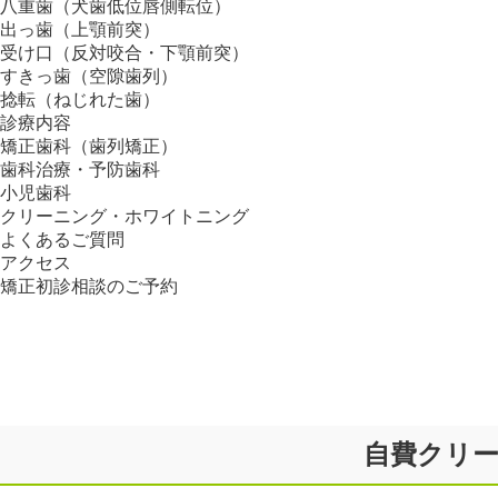
八重歯（犬歯低位唇側転位）
出っ歯（上顎前突）
受け口（反対咬合・下顎前突）
すきっ歯（空隙歯列）
捻転（ねじれた歯）
診療内容
矯正歯科（歯列矯正）
歯科治療・予防歯科
小児歯科
クリーニング・ホワイトニング
よくあるご質問
アクセス
矯正初診相談のご予約
自費クリー