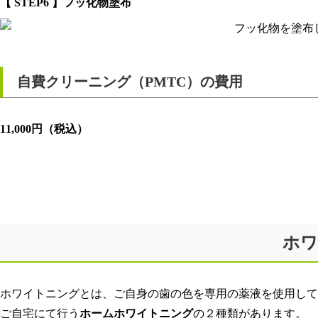
【 STEP6 】フッ化物塗布
フッ化物を塗布
自費クリーニング（PMTC）の費用
11,000円（税込）
ホワ
ホワイトニングとは、ご自身の歯の色を専用の薬液を使用して
ご自宅にて行う
ホームホワイトニング
の２種類があります。