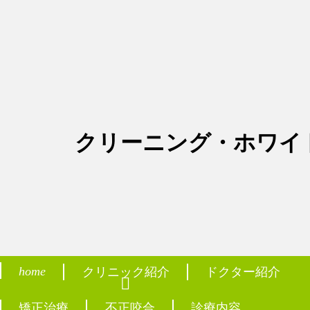
クリーニング・ホワイ
医療法人社団 鳳友会
なんぽ矯正歯科 川崎・新百合ヶ丘
home
クリニック紹介
ドクター紹介
phone_in_talk
TEL
ホーム
クリニック紹介
矯正治療
不正咬合
診療内容